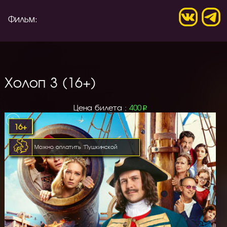
Фильм:
Холоп 3 (16+)
Цена билета :
400
p
16+